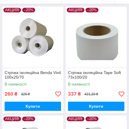
АКЦИЯ!
–20%
АКЦИЯ!
–20%
Стрічка ізоляційна Benda Vinil
Стрічка ізоляційна Tape Soft
100x25/70
73x100/20
В наявності
В наявності
260
337
₴
₴
325 ₴
421,20 ₴
Купити
Купити
АКЦИЯ!
–20%
АКЦИЯ!
–20%