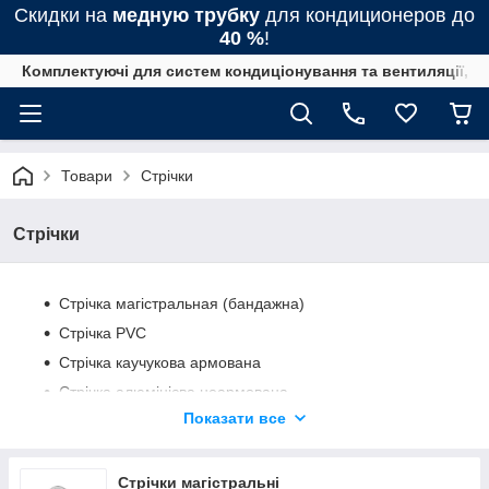
Скидки на
медную трубку
для кондиционеров до
40 %
!
Комплектуючі для систем кондиціонування та вентиляції, 
Товари
Стрічки
Стрічки
Стрічка магістральная (бандажна)
Стрічка PVC
Стрічка каучукова армована
Стрічка алюмінієва неармована
Показати все
Стрічка алюмінієва армована
Стрічка бар'єрна
Стрічки магістральні