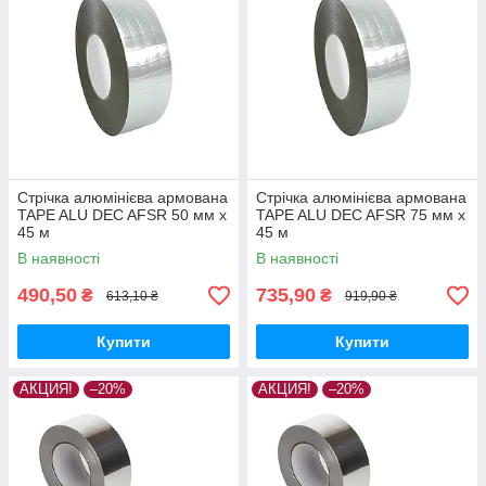
Стрічка алюмінієва армована
Стрічка алюмінієва армована
TAPE ALU DEC AFSR 50 мм х
TAPE ALU DEC AFSR 75 мм х
45 м
45 м
В наявності
В наявності
490,50
735,90
₴
₴
613,10 ₴
919,90 ₴
Купити
Купити
АКЦИЯ!
–20%
АКЦИЯ!
–20%