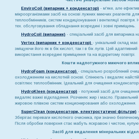
EnviroCoil (випарник + конденсатор)
-
м'яке, але ефекти
мікроорганізмами засіб на основі лужних миючих реагентів дл
теплообмінників, систем кондиціонування і вентиляції повітря.
тех. обслуговування обладнання всередині і зовні приміщень.
HydroСoil (випарник)
- спеціальний засіб для випарника на
Vertex (випарник + конденсатор)
- унікальний склад має
зміщуючи його як в бік кислот, так і в бік лугів. Цей адаптивн
використання всередині приміщення та на відкритому повітрі.
Кошти надпотужного миючого вплив
HydroFoam (конденсатор)
- спеціально розроблений очи
охолодженням на кислотній основі. Спінюють і видаляє найстій
освітлює теплообмінник. Ідеальний для очищення конденсато
HydroKleen (конденсатор)
- потужний засіб для очищення
видаляє важкі відкладення. Розчиняє жир і масло. Правильни
жировою плівкою систем конционирования або охолодження.
SuperClean (конденсатори, електростатичні фільтри)
Зберігає переваги кислотного очисника, при значно безпечному
Після обробки поверхня стає мабуть яскравою і чистою, купую
Засіб для видалення мінеральних відкл