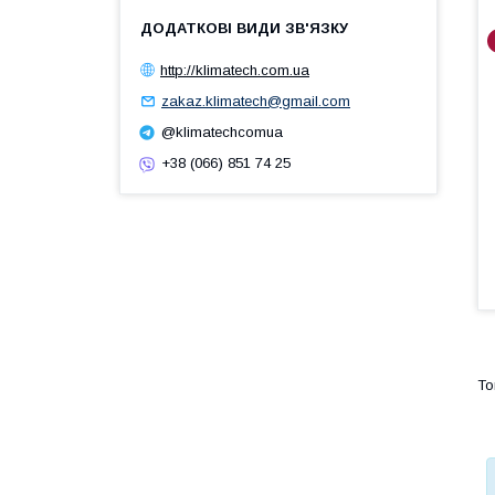
http://klimatech.com.ua
zakaz.klimatech@gmail.com
@klimatechcomua
+38 (066) 851 74 25