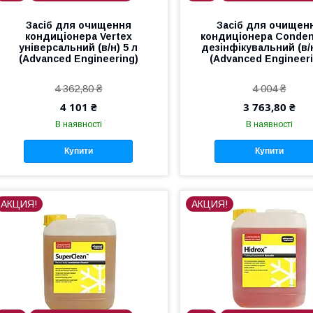
Засіб для очищення
Засіб для очищен
кондиціонера Vertex
кондиціонера Conde
універсальний (в/н) 5 л
дезінфікувальний (в/н
(Advanced Engineering)
(Advanced Engineeri
4 362,80 ₴
4 004 ₴
4 101 ₴
3 763,80 ₴
В наявності
В наявності
Купити
Купити
АКЦИЯ!
АКЦИЯ!