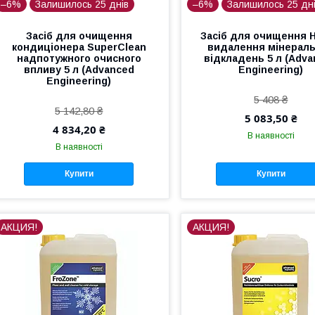
–6%
Залишилось 25 днів
–6%
Залишилось 25 дн
Засіб для очищення
Засіб для очищення H
кондиціонера SuperClean
видалення мінерал
надпотужного очисного
відкладень 5 л (Adv
впливу 5 л (Advanced
Engineering)
Engineering)
5 408 ₴
5 142,80 ₴
5 083,50 ₴
4 834,20 ₴
В наявності
В наявності
Купити
Купити
АКЦИЯ!
АКЦИЯ!