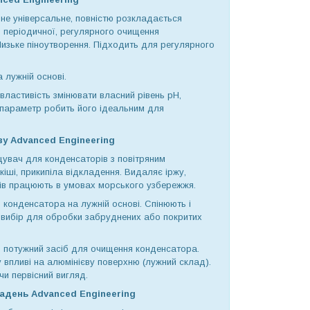
вне універсальне, повністю розкладається
я періодичної, регулярного очищення
 Низьке піноутворення. Підходить для регулярного
 лужній основі.
 властивість змінювати власний рівень рН,
ий параметр робить його ідеальним для
у Advanced Engineering
щувач для конденсаторів з повітряним
кіші, прикипіла відкладення. Видаляє іржу,
рів працюють в умовах морського узбережжя.
 конденсатора на лужній основі. Спінюють і
й вибір для обробки забруднених або покритих
- потужний засіб для очищення конденсатора.
 впливі на алюмінієву поверхню (лужний склад).
чи первісний вигляд.
адень Advanced Engineering