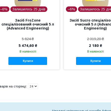
–6%
Залишилось 25 днів
–6%
Залишилось 25 дн
Засіб FroZone
Засіб Sucro спеціаліз
спеціалізований очисний 5 л
очисний 5 л (Advan
(Advanced Engineering)
Engineering)
5 824 ₴
2 319,20 ₴
5 474,60 ₴
2 180 ₴
В наявності
В наявності
Купити
Купити
Чистячі універсальні засоби Adva