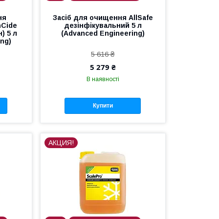
ня
Засіб для очищення AllSafe
nCide
дезінфікувальний 5 л
) 5 л
(Advanced Engineering)
ng)
5 616 ₴
5 279 ₴
В наявності
Купити
АКЦИЯ!