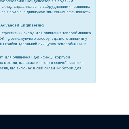
трубопроводів і конденсаторів з водяним
 склад справляється з забрудненнями і вапняних
ься з водою, підвищуючи тим самим ефективність
 Advanced Engineering
ьки ефективний склад для очищення теплообмінника
® - дезінфікуючого засобу, здатного знищити у
ії і грибки. Ідеальний очищувач теплообмінників
іті для очищення і дезінфекції корпусів
метали, пластмаси і скло в сяючої чистоти і
атів, що включає в свій склад інгібітори для