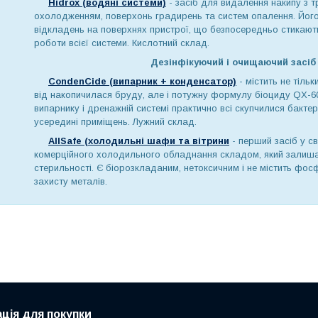
Hidrox (водяні системи)
- засіб для видалення накипу з 
охолодженням, поверхонь градирень та систем опалення. Його
відкладень на поверхнях пристрої, що безпосередньо стикают
роботи всієї системи. Кислотний склад.
Дезінфікуючий і очищаючий засіб
CondenCide (випарник + конденсатор)
- містить не тіл
від накопичилася бруду, але і потужну формулу біоциду QX-60
випарнику і дренажній системі практично всі скупчилися бактер
усередині приміщень. Лужний склад.
AllSafe (холодильні шафи та вітрини
- перший засіб у св
комерційного холодильного обладнання складом, який залишає 
стерильності. Є біорозкладаним, нетоксичним і не містить фосф
захисту металів.
ція для покупки