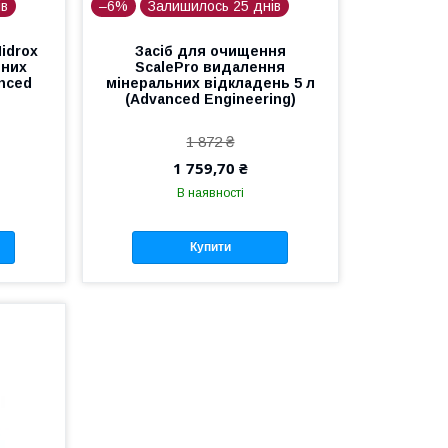
ів
–6%
Залишилось 25 днів
idrox
Засіб для очищення
ьних
ScalePro видалення
anced
мінеральних відкладень 5 л
(Advanced Engineering)
1 872 ₴
1 759,70 ₴
В наявності
Купити