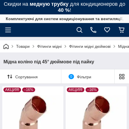
Скидки на
медную трубку
для кондиционеров до
40 %
!
Комплектуючі для систем кондиціонування та вентиляції, 
Товари
Фітинги мідні
Фітинги мідні дюймові
Мідна
Мідна коліно під 45° дюймове під пайку
Сортування
0
Фільтри
АКЦИЯ!
–16%
АКЦИЯ!
–16%