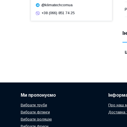
@klimatechcomua
Р
+38 (066) 851 74 25
І
Ц
Ми пропонуємо
Інформа
Вибрати труби
Про наш м
Вибрати фітинги
Доставка 
Вибрати ізоляцію
Вибрати фреон