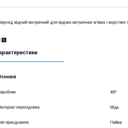
ерехід мідний метричний для мідних метричних м'яких і жорстких т
арактеристики
Основні
иробник
IBP
атеріал перехідника
Мідь
ип приєднання
Пайка