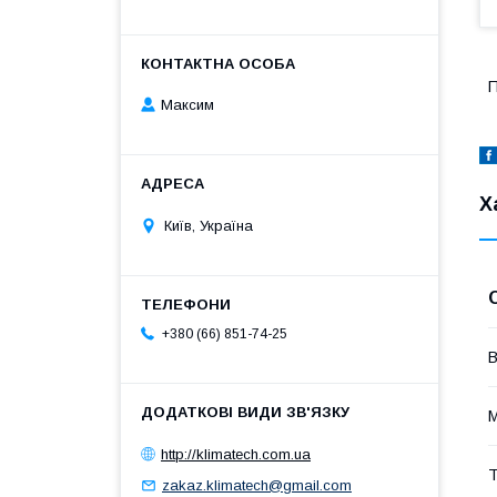
П
Максим
Х
Київ, Україна
+380 (66) 851-74-25
В
М
http://klimatech.com.ua
Т
zakaz.klimatech@gmail.com