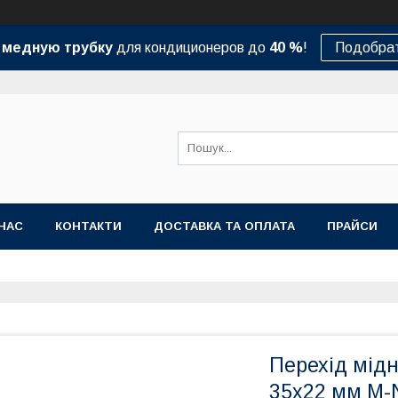
а
медную трубку
для кондиционеров до
40 %
!
Подобрат
НАС
КОНТАКТИ
ДОСТАВКА ТА ОПЛАТА
ПРАЙСИ
Перехід мід
35x22 мм M-