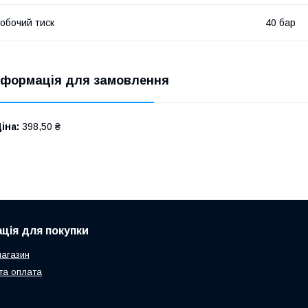
обочий тиск
40 бар
нформація для замовлення
іна:
398,50 ₴
ція для покупки
агазин
та оплата