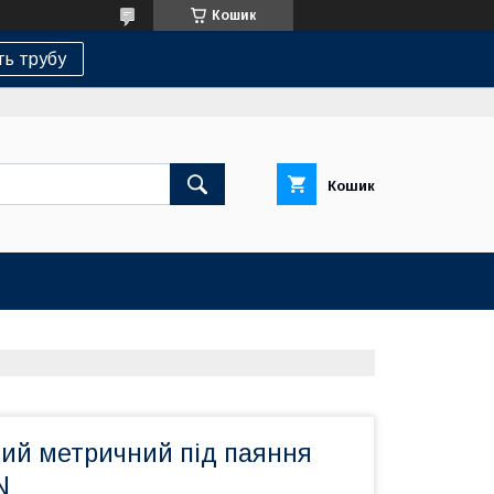
Кошик
ь трубу
Кошик
ний метричний під паяння
N