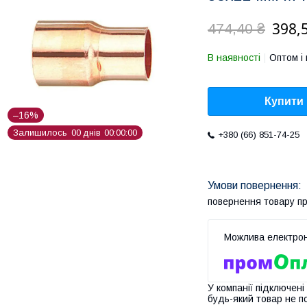
398,
474,40 ₴
В наявності
Оптом і 
Купити
–16%
Залишилось
0
0
днів
0
0
0
0
0
0
+380 (66) 851-74-25
повернення товару п
У компанії підключені
будь-який товар не п