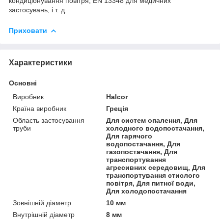
кондиціонування повітря, EN 13348 для медичних
застосувань, і т. д.
Приховати
Характеристики
Основні
Виробник
Halcor
Країна виробник
Греція
Область застосування
Для систем опалення, Для
труби
холодного водопостачання,
Для гарячого
водопостачання, Для
газопостачання, Для
транспортування
агресивних середовищ, Для
транспортування стислого
повітря, Для питної води,
Для холодопостачання
Зовнішній діаметр
10 мм
Внутрішній діаметр
8 мм