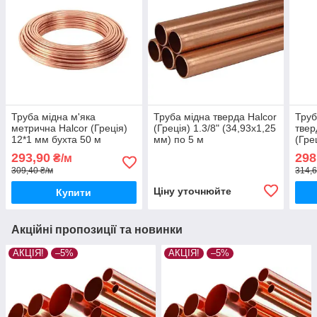
Труба мідна м'яка
Труба мідна тверда Halcor
Труб
метрична Halcor (Греція)
(Греція) 1.3/8" (34,93х1,25
твер
12*1 мм бухта 50 м
мм) по 5 м
(Гре
293,90
298
₴/м
309,40 ₴/м
314,6
Ціну уточнюйте
Купити
Акційні пропозиції та новинки
АКЦІЯ!
–5%
АКЦІЯ!
–5%