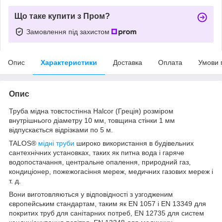
Що таке купити з Пром?
Замовлення під захистом
Опис
Характеристики
Доставка
Оплата
Умови 
Опис
Труба мідна товстостінна Halcor (Греція) розміром
внутрішнього діаметру 10 мм, товщина стінки 1 мм
відпускається відрізками по 5 м.
TALOS®
мідні труби
широко використання в будівельних
сантехнічних установках, таких як питна вода і гаряче
водопостачання, центральне опалення, природний газ,
кондиціонер, пожежогасіння мереж, медичних газових мереж і
т. д.
Вони виготовляються у відповідності з узгодженим
європейським стандартам, таким як EN 1057 і EN 13349 для
покритих труб для санітарних потреб, EN 12735 для систем