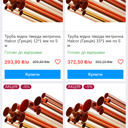
Труба мідна тверда метрична
Труба мідна тверда метрична
Halcor (Греція) 12*1 мм по 5
Halcor (Греція) 15*1 мм по 5
м
м
Готово до відправки
Готово до відправки
293,90
372,50
₴/м
₴/м
309,40 ₴/м
392,10 ₴/м
Купити
Купити
АКЦІЯ!
–5%
АКЦІЯ!
–5%