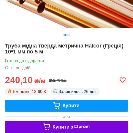
Труба мідна тверда метрична Halcor (Греція)
10*1 мм по 5 м
Готово до відправки
Опт і роздріб
240,10
₴/м
252,70 ₴/м
Економія
12.60 ₴
Залишилось
26 днів
Купити
або
Купити з