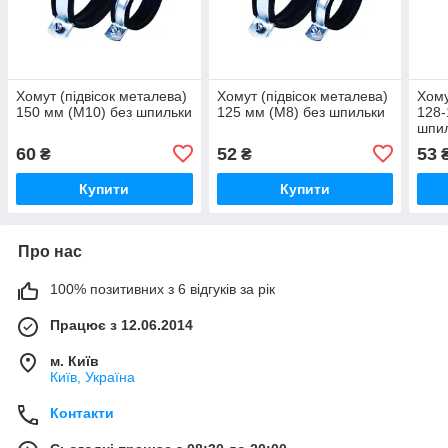
Хомут (підвісок металева)
Хомут (підвісок металева)
Хому
150 мм (М10) без шпильки
125 мм (М8) без шпильки
128-
шпи
60
52
53
₴
₴
Купити
Купити
Про нас
100% позитивних з 6 відгуків за рік
Працює з 12.06.2014
м. Київ
Київ, Україна
Контакти