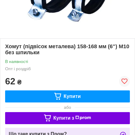
Хомут (підвісок металева) 158-168 мм (6") М10
без шпильки
В наявності
Опт і роздріб
62
₴
Купити
або
Купити з
Що таке купити з Пром?