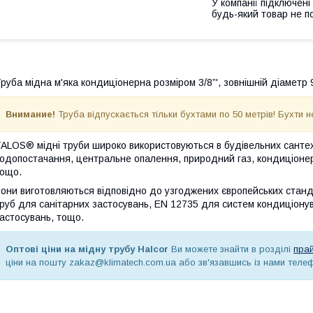
У компанії підключені
будь-який товар не п
руба мідна м'яка кондиціонерна розміром 3/8”', зовнішній діаметр 
Внимание!
Труба відпускається тільки бухтами по 50 метрів! Бухти н
ALOS® мідні труби широко використовуються в будівельних сантехн
одопостачання, центральне опалення, природний газ, кондиціоне
ощо.
они виготовляються відповідно до узгоджених європейських станд
руб для санітарних застосувань, EN 12735 для систем кондиціону
астосувань, тощо.
Оптові ціни на мідну трубу Halcor
Ви можете знайти в розділі
прай
ціни на пошту zakaz@klimatech.com.ua або зв'язавшись із нами телеф