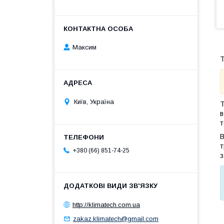
Максим
Т
Київ, Україна
T
в
т
В
т
+380 (66) 851-74-25
з
http://klimatech.com.ua
zakaz.klimatech@gmail.com