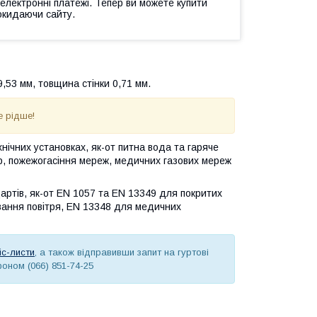
 електронні платежі. Тепер ви можете купити
окидаючи сайту.
9,53 мм, товщина стінки 0,71 мм.
е рідше!
ічних установках, як-от питна вода та гаряче
р, пожежогасіння мереж, медичних газових мереж
артів, як-от EN 1057 та EN 13349 для покритих
вання повітря, EN 13348 для медичних
с-листи
, а також відправивши запит на гуртові
оном (066) 851-74-25