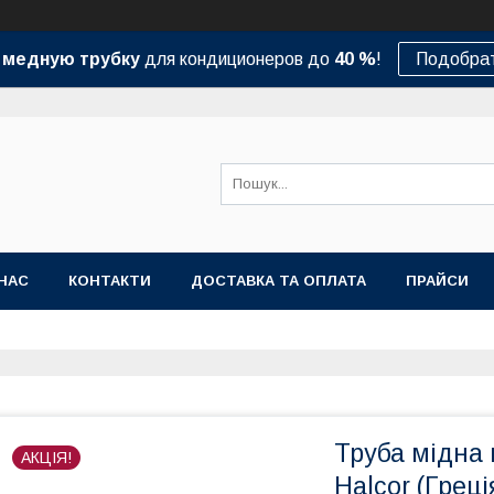
а
медную трубку
для кондиционеров до
40 %
!
Подобрат
НАС
КОНТАКТИ
ДОСТАВКА ТА ОПЛАТА
ПРАЙСИ
Труба мідна м
АКЦІЯ!
Halcor (Греці