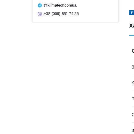
@klimatechcomua
+38 (066) 851 74 25
Х
В
К
Т
О
З