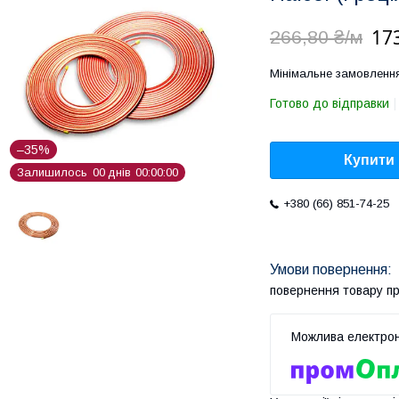
17
266,80 ₴/м
Мінімальне замовленн
Готово до відправки
–35%
Купити
Залишилось
0
0
днів
0
0
0
0
0
0
+380 (66) 851-74-25
повернення товару п