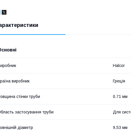
арактеристики
Основні
иробник
Halcor
раїна виробник
Греція
овщина стінки труби
0.71 мм
бласть застосування труби
Для сист
овнішній діаметр
9.53 мм