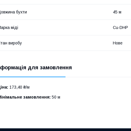
овжина бухти
45 м
арка міді
Cu-DHP
тан виробу
Нове
нформація для замовлення
іна:
173,40 ₴/м
Мінімальне замовлення:
50 м