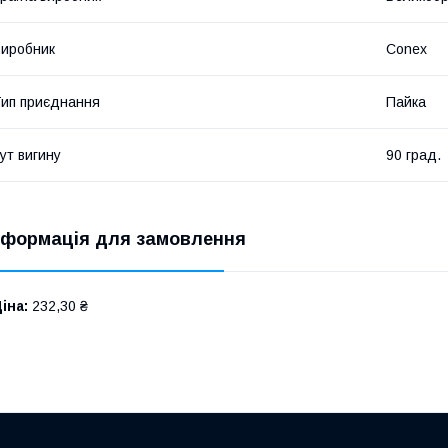
иробник
Conex
ип приєднання
Пайка
ут вигину
90 град.
нформація для замовлення
іна:
232,30 ₴