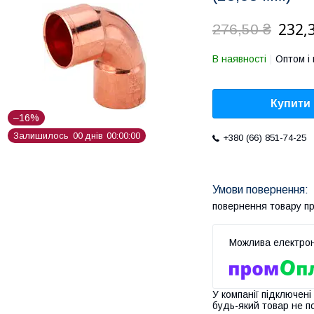
232,
276,50 ₴
В наявності
Оптом і 
Купити
–16%
Залишилось
0
0
днів
0
0
0
0
0
0
+380 (66) 851-74-25
повернення товару п
У компанії підключені
будь-який товар не п