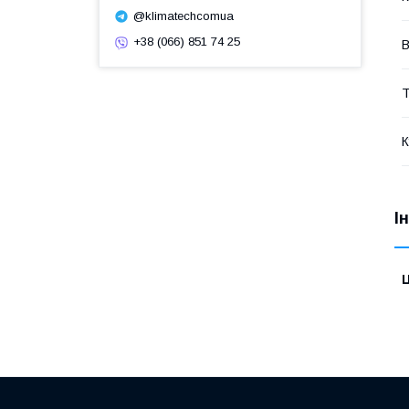
@klimatechcomua
+38 (066) 851 74 25
В
Т
К
І
Ц