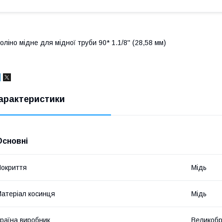
оліно мідне для мідної труби 90* 1.1/8'' (28,58 мм)
арактеристики
Основні
окриття
Мідь
атеріал косинця
Мідь
раїна виробник
Великобр