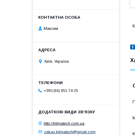
К
Максим
Х
Київ, Україна
+380 (66) 851-74-25
П
М
http://klimatech.com.ua
zakaz.klimatech@gmail.com
К