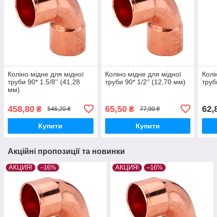
Коліно мідне для мідної
Коліно мідне для мідної
Колі
труби 90* 1.5/8'' (41,28
труби 90* 1/2'' (12,70 мм)
труб
мм)
458,80
65,50
62,
₴
₴
546,20 ₴
77,90 ₴
Купити
Купити
Акційні пропозиції та новинки
АКЦИЯ!
–16%
АКЦИЯ!
–16%