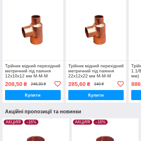
Трійник мідний перехідний
Трійник мідний перехідний
Трій
метричний під паяння
метричний під паяння
1.1/8
12х10х12 мм M-M-M
22х12х22 мм M-M-M
мм)
208,50
285,60
886
₴
₴
248,30 ₴
340 ₴
Купити
Купити
Акційні пропозиції та новинки
АКЦИЯ!
–16%
АКЦИЯ!
–16%