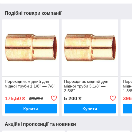
Подібні товари компанії
Перехідник мідний для
Перехідник мідний для
Пере
мідної труби 1.1/8'' — 7/8''
мідної труби 3.1/8" —
мідн
2.5/8”
1.3/8
175,50
5 200
396
₴
₴
208,90 ₴
Купити
Купити
Акційні пропозиції та новинки