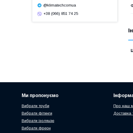
@klimatechcomua
Ф
+38 (066) 851 74 25
І
Ц
Ми пропонуємо
Інформа
Вибрати труби
Про наш м
Вибрати фітинги
Доставка 
Вибрати ізоляцію
Вибрати фреон