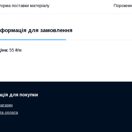
орма поставки матеріалу
Порожнис
нформація для замовлення
іна:
55 ₴/м
ція для покупки
агазин
та оплата