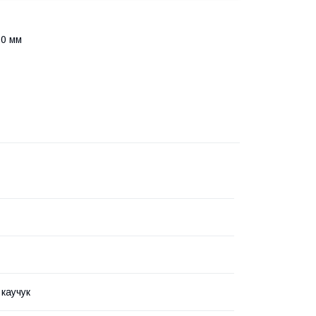
20 мм
 каучук