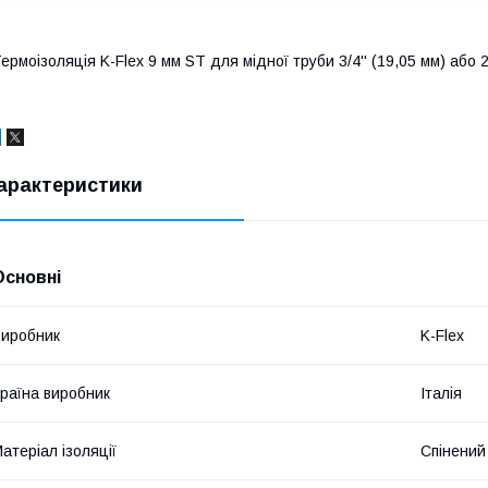
ермоізоляція K-Flex 9 мм ST для мідної труби 3/4'' (19,05 мм) або 
арактеристики
Основні
иробник
K-Flex
раїна виробник
Італія
атеріал ізоляції
Спінений