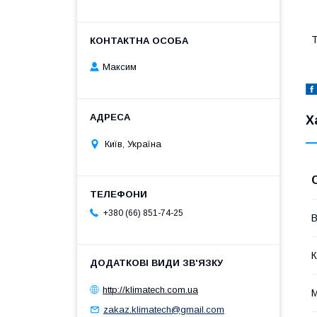
Т
Максим
Х
Київ, Україна
+380 (66) 851-74-25
В
К
http://klimatech.com.ua
М
zakaz.klimatech@gmail.com