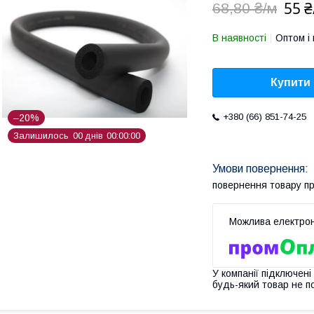
55 
68,80 ₴/м
В наявності
Оптом і 
Купити
+380 (66) 851-74-25
–20%
Залишилось
0
0
днів
0
0
0
0
0
0
повернення товару п
У компанії підключені
будь-який товар не п