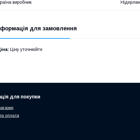
раїна виробник
Нідерла
нформація для замовлення
іна:
Ціну уточнюйте
ція для покупки
агазин
та оплата