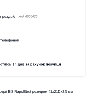
в роздріб
Код:
6505626
а телефоном
ротягом 14 днів
за рахунок покупця
ерії BIS RapidStrut розміром 41х21Dх2.5 мм