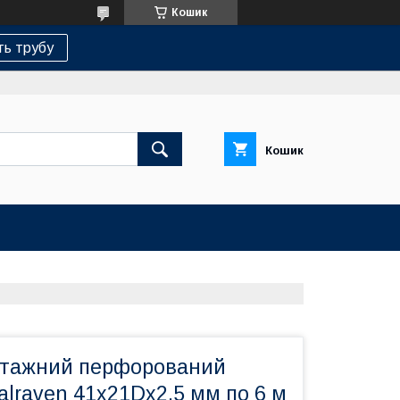
Кошик
ь трубу
Кошик
нтажний перфорований
lraven 41х21Dх2.5 мм по 6 м