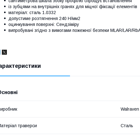
сантиметрова шкала збоку профілю спрощує встановлення
із зубцями на внутрішніх гранях для міцної фіксації елементів
матеріал: сталь 1.0332
допустиме розтягнення 240 Н/мм2
оцинкування поверхні: Сендзіміру
випробувані згідно з вимогами пожежної безпеки MLAR/LAR/RbA
арактеристики
Основні
иробник
Walraven
атеріал траверси
Сталь