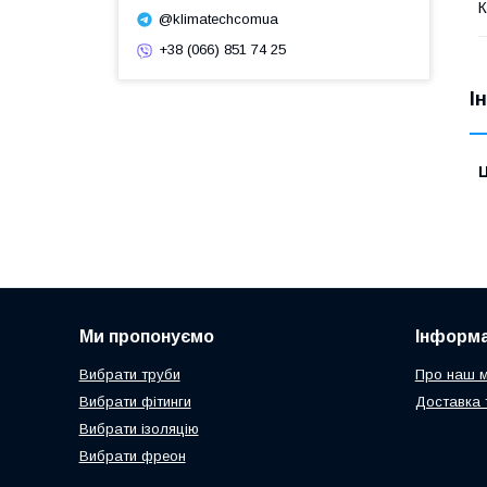
К
@klimatechcomua
+38 (066) 851 74 25
І
Ц
Ми пропонуємо
Інформа
Вибрати труби
Про наш м
Вибрати фітинги
Доставка 
Вибрати ізоляцію
Вибрати фреон