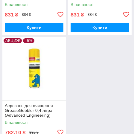
В наявності
В наявності
831
831
₴
₴
884 ₴
884 ₴
Купити
Купити
АКЦИЯ!
–6%
Аерозоль для очищення
GreaseGobbler 0,4 літра
(Advanced Engineering)
В наявності
782,10
₴
832 ₴