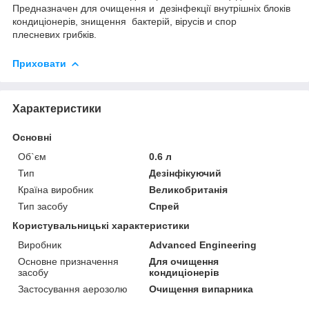
Предназначен для очищення и дезінфекції внутрішніх блоків
кондиціонерів, знищення бактерій, вірусів и спор
плесневих грибків.
Приховати
Характеристики
Основні
Об`єм
0.6 л
Тип
Дезінфікуючий
Країна виробник
Великобританія
Тип засобу
Спрей
Користувальницькі характеристики
Виробник
Advanced Engineering
Основне призначення
Для очищення
засобу
кондиціонерів
Застосування аерозолю
Очищення випарника