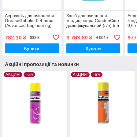
Аерозоль для очищення
Засіб для очищення
Аеро
GreaseGobbler 0,4 літра
кондиціонера CondenCide
конд
(Advanced Engineering)
дезінфікувальний (в/н) 5 л
0,6 
(Advanced Engineering)
Engi
782,10
3 763,80
977
₴
₴
832 ₴
4 004 ₴
Купити
Купити
Акційні пропозиції та новинки
АКЦИЯ!
–6%
АКЦИЯ!
–6%