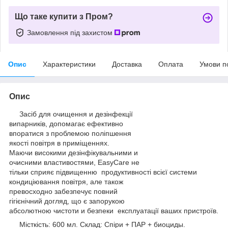
Що таке купити з Пром?
Замовлення під захистом
Опис
Характеристики
Доставка
Оплата
Умови п
Опис
Засіб для очищення и дезінфекції
випарників, допомагає ефективно
впоратися з проблемою поліпшення
якості повітря в приміщеннях.
Маючи високими дезінфікувальними и
очисними властивостями, EasyCare не
тільки сприяє підвищенню продуктивності всієї системи
кондиціювання повітря, але також
превосходно забезпечує повний
гігієнічний догляд, що є запорукою
абсолютною чистоти и безпеки експлуатації ваших пристроїв.
Місткість: 600 мл. Склад: Спіри + ПАР + биоциды.