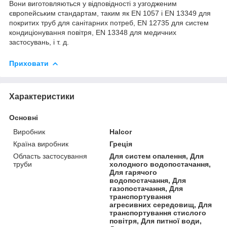
Вони виготовляються у відповідності з узгодженим
європейським стандартам, таким як EN 1057 і EN 13349 для
покритих труб для санітарних потреб, EN 12735 для систем
кондиціонування повітря, EN 13348 для медичних
застосувань, і т. д.
Приховати
Характеристики
Основні
Виробник
Halcor
Країна виробник
Греція
Область застосування
Для систем опалення, Для
труби
холодного водопостачання,
Для гарячого
водопостачання, Для
газопостачання, Для
транспортування
агресивних середовищ, Для
транспортування стислого
повітря, Для питної води,