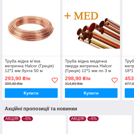
Труба мідна м'яка
Труба мідна медична
Труб
метрична Halcor (Греція)
тверда метрична Halcor
метр
12*1 мм бухта 50 м
(Греція) 12*1 мм по 3 м
18*1
293,90
298,90
453
₴/м
₴/м
309,40 ₴/м
314,60 ₴/м
477,4
Купити
Купити
Акційні пропозиції та новинки
АКЦІЯ!
–5%
АКЦІЯ!
–5%