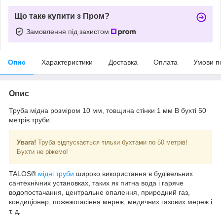
Що таке купити з Пром?
Замовлення під захистом
Опис
Характеристики
Доставка
Оплата
Умови п
Опис
Труба мідна розміром 10 мм, товщина стінки 1 мм В бухті 50
метрів труби.
Увага!
Труба відпускається тільки бухтами по 50 метрів!
Бухти не ріжемо!
TALOS®
мідні труби
широко використання в будівельних
сантехнічних установках, таких як питна вода і гаряче
водопостачання, центральне опалення, природний газ,
кондиціонер, пожежогасіння мереж, медичних газових мереж і
т. д.