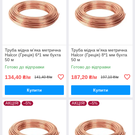
Труба мідна м'яка метрична
Труба мідна м'яка метрична
Halcor (Греція) 6*1 мм бухта
Halcor (Греція) 8*1 мм бухта
50 м
50 м
Готово до відправки
Готово до відправки
134,40
187,20
₴/м
₴/м
141,40 ₴/м
197,10 ₴/м
Купити
Купити
АКЦІЯ!
–5%
АКЦІЯ!
–5%